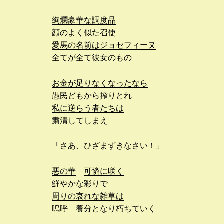
絢爛豪華な調度品
顔のよく似た召使
愛馬の名前はジョセフィーヌ
全てが全て彼女のもの
お金が足りなくなったなら
愚民どもから搾りとれ
私に逆らう者たちは
粛清してしまえ
「さあ、ひざまずきなさい！」
悪の華
可憐に咲く
鮮やかな彩りで
周りの哀れな雑草は
嗚呼
養分となり朽ちていく