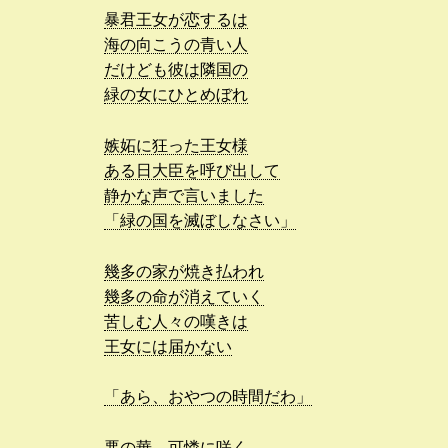
暴君王女が恋するは
海の向こうの青い人
だけども彼は隣国の
緑の女にひとめぼれ
嫉妬に狂った王女様
ある日大臣を呼び出して
静かな声で言いました
「緑の国を滅ぼしなさい」
幾多の家が焼き払われ
幾多の命が消えていく
苦しむ人々の嘆きは
王女には届かない
「あら、おやつの時間だわ」
悪の華
可憐に咲く