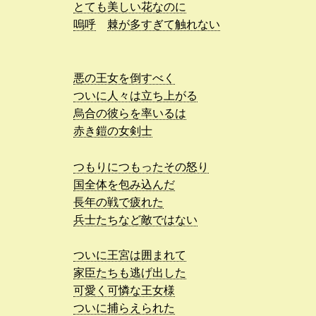
とても美しい花なのに
嗚呼
棘が多すぎて触れない
悪の王女を倒すべく
ついに人々は立ち上がる
烏合の彼らを率いるは
赤き鎧の女剣士
つもりにつもったその怒り
国全体を包み込んだ
長年の戦で疲れた
兵士たちなど敵ではない
ついに王宮は囲まれて
家臣たちも逃げ出した
可愛く可憐な王女様
ついに捕らえられた