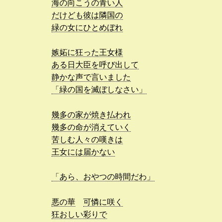
海の向こうの青い人
だけども彼は隣国の
緑の女にひとめぼれ
嫉妬に狂った王女様
ある日大臣を呼び出して
静かな声で言いました
「緑の国を滅ぼしなさい」
幾多の家が焼き払われ
幾多の命が消えていく
苦しむ人々の嘆きは
王女には届かない
「あら、おやつの時間だわ」
悪の華
可憐に咲く
狂おしい彩りで