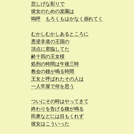
悲しげな彩りで
彼女のための楽園は
嗚呼
もろくもはかなく崩れてく
むかしむかしあるところに
悪逆非道の王国の
頂点に君臨してた
齢十四の王女様
処刑の時間は午後三時
教会の鐘が鳴る時間
王女と呼ばれたその人は
一人牢屋で何を思う
ついにその時はやってきて
終わりを告げる鐘が鳴る
民衆などには目もくれず
彼女はこういった