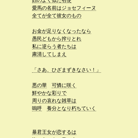
顔のよく似た召使
愛馬の名前はジョセフィーヌ
全てが全て彼女のもの
お金が足りなくなったなら
愚民どもから搾りとれ
私に逆らう者たちは
粛清してしまえ
「さあ、ひざまずきなさい！」
悪の華
可憐に咲く
鮮やかな彩りで
周りの哀れな雑草は
嗚呼
養分となり朽ちていく
暴君王女が恋するは