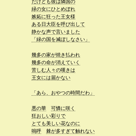
だけども彼は隣国の
緑の女にひとめぼれ
嫉妬に狂った王女様
ある日大臣を呼び出して
静かな声で言いました
「緑の国を滅ぼしなさい」
幾多の家が焼き払われ
幾多の命が消えていく
苦しむ人々の嘆きは
王女には届かない
「あら、おやつの時間だわ」
悪の華
可憐に咲く
狂おしい彩りで
とても美しい花なのに
嗚呼
棘が多すぎて触れない