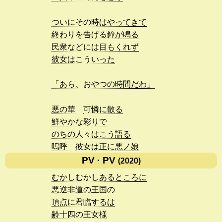
ついにその時はやってきて
終わりを告げる鐘が鳴る
民衆などには目もくれず
彼女はこういった
「あら、おやつの時間だわ」
悪の華
可憐に散る
鮮やかな彩りで
のちの人々はこう語る
嗚呼
彼女は正に悪ノ娘
PV · PV
(2020)
むかしむかしあるところに
悪逆非道の王国の
頂点に君臨するは
齢十四の王女様