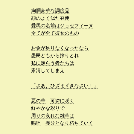
絢爛豪華な調度品
顔のよく似た召使
愛馬の名前はジョセフィーヌ
全てが全て彼女のもの
お金が足りなくなったなら
愚民どもから搾りとれ
私に逆らう者たちは
粛清してしまえ
「さあ、ひざまずきなさい！」
悪の華
可憐に咲く
鮮やかな彩りで
周りの哀れな雑草は
嗚呼
養分となり朽ちていく