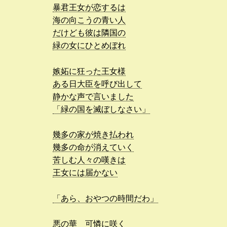
暴君王女が恋するは
海の向こうの青い人
だけども彼は隣国の
緑の女にひとめぼれ
嫉妬に狂った王女様
ある日大臣を呼び出して
静かな声で言いました
「緑の国を滅ぼしなさい」
幾多の家が焼き払われ
幾多の命が消えていく
苦しむ人々の嘆きは
王女には届かない
「あら、おやつの時間だわ」
悪の華
可憐に咲く