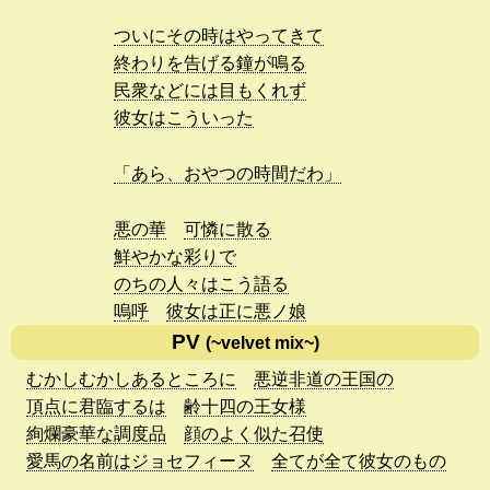
ついにその時はやってきて
終わりを告げる鐘が鳴る
民衆などには目もくれず
彼女はこういった
「あら、おやつの時間だわ」
悪の華
可憐に散る
鮮やかな彩りで
のちの人々はこう語る
嗚呼
彼女は正に悪ノ娘
PV
(~velvet mix~)
むかしむかしあるところに
悪逆非道の王国の
頂点に君臨するは
齢十四の王女様
絢爛豪華な調度品
顔のよく似た召使
愛馬の名前はジョセフィーヌ
全てが全て彼女のもの