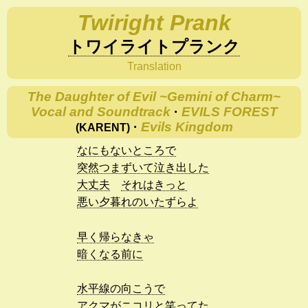
Twiright Prank
トワイライトプランク
Translation
The Daughter of Evil ~Gemini of Charm~
Vocal and Soundtrack
·
EVILS FOREST
·
Evils Kingdom
(KARENT)
なにもないところで
突然つまずいて泣き出した
大丈夫
それはきっと
悪い夕暮れのいたずらよ
早く帰らなきゃ
暗くなる前に
水平線の向こうで
アクマがニコリと笑ってた