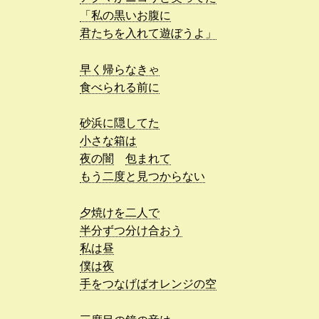
「私の黒いお腹に
君たちを入れて遊ぼうよ」
早く帰らなきゃ
食べられる前に
砂浜に隠してた
小さな箱は
夜の闇
包まれて
もう二度と見つからない
夕焼けを二人で
半分ずつ分け合おう
私は昼
僕は夜
手をつなげばオレンジの空