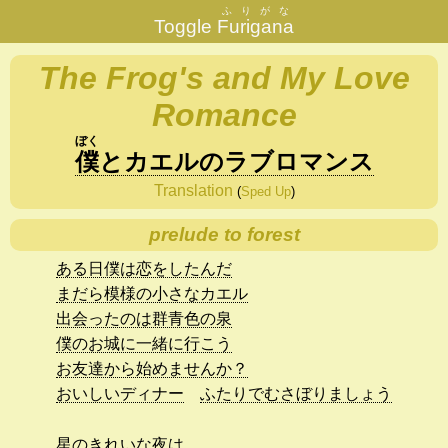
ふりがな
Toggle
Furigana
The Frog's and My Love
Romance
ぼく
僕
と
カエル
の
ラブ
ロマンス
Translation
(
Sped Up
)
prelude to forest
ある日僕は恋をしたんだ
まだら模様の小さなカエル
出会ったのは群青色の泉
僕のお城に一緒に行こう
お友達から始めませんか？
おいしいディナー
ふたりでむさぼりましょう
星のきれいな夜は