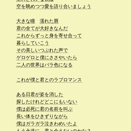
空を眺めつつ愛を語り合いましょう
大きな瞳
濡れた唇
君の全てが大好きなんだ
これからずっと身を寄せ合って
暮らしていこう
その美しいつぶれた声で
ゲロゲロと僕にささやいたら
二人の世界はバラ色になる
これが僕と君とのラブロマンス
ある日君が姿を消した
探したけれどどこにもいない
僕は必死に君の名前を叫ぶ
長い体をひきずりながら
僕はガラガラ泣きわめいたよ
もう永遠に
君と会えないのかな？