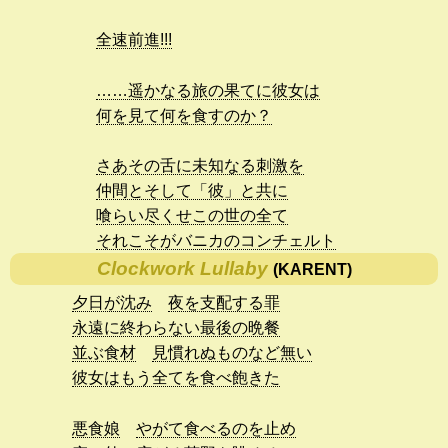
全速前進!!!
……遥かなる旅の果てに彼女は
何を見て何を食すのか？
さあその舌に未知なる刺激を
仲間とそして「彼」と共に
喰らい尽くせこの世の全て
それこそがバニカのコンチェルト
Clockwork Lullaby
(KARENT)
夕日が沈み
夜を支配する罪
永遠に終わらない最後の晩餐
並ぶ食材
見慣れぬものなど無い
彼女はもう全てを食べ飽きた
悪食娘
やがて食べるのを止め