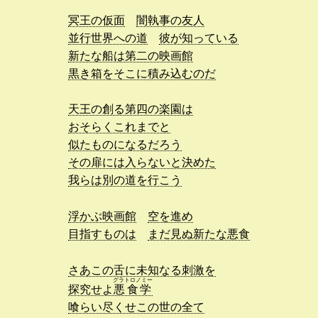
冥王の仮面
闇執事の友人
並行世界への道
彼が知っている
新たな船は第二の映画館
黒き箱をそこに積み込むのだ
天王の創る第四の楽園は
おそらくこれまでと
似たものになるだろう
その扉には入らないと決めた
我らは別の道を行こう
浮かぶ映画館
空を進め
目指すものは
まだ見ぬ新たな悪食
さあこの舌に未知なる刺激を
グラトロノミー
探究せよ
悪食学
喰らい尽くせこの世の全て