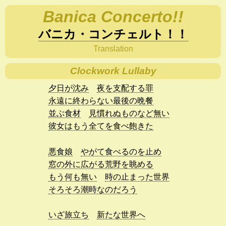
Banica Concerto!!
バニカ・コンチェルト！！
Translation
Clockwork Lullaby
夕日が沈み
夜を支配する罪
永遠に終わらない最後の晩餐
並ぶ食材
見慣れぬものなど無い
彼女はもう全てを食べ飽きた
悪食娘
やがて食べるのを止め
窓の外に広がる荒野を眺める
もう何も無い
時の止まった世界
そろそろ潮時なのだろう
いざ旅立ち
新たな世界へ