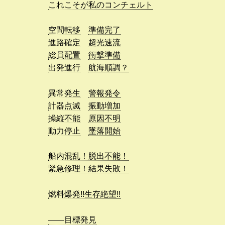
これこそが私のコンチェルト
空間転移
準備完了
進路確定
超光速流
総員配置
衝撃準備
出発進行
航海順調？
異常発生
警報発令
計器点滅
振動増加
操縦不能
原因不明
動力停止
墜落開始
船内混乱！脱出不能！
緊急修理！結果失敗！
燃料爆発!!生存絶望!!
――目標発見