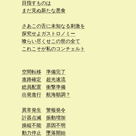
目指すものは
まだ見ぬ新たな悪食
さあこの舌に未知なる刺激を
探究せよガストロノミー
喰らい尽くせこの世の全て
これこそが私のコンチェルト
空間転移
準備完了
進路確定
超光速流
総員配置
衝撃準備
出発進行
航海順調？
異常発生
警報発令
計器点滅
振動増加
操縦不能
原因不明
動力停止
墜落開始