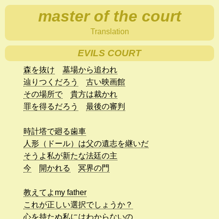
master of the court
Translation
EVILS COURT
森を抜け
墓場から追われ
辿りつくだろう
古い映画館
その場所で
貴方は裁かれ
罪を得るだろう
最後の審判
時計塔で廻る歯車
人形（ドール）は父の遺志を継いだ
そうよ私が新たな法廷の主
今
開かれる
冥界の門
教えてよmy father
これが正しい選択でしょうか？
心を持たぬ私にはわからないの