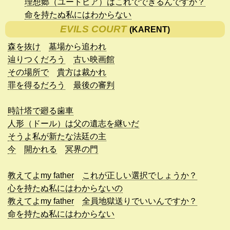
理想郷（ユートピア）はこれでできるんですか？
命を持たぬ私にはわからない
EVILS COURT
(KARENT)
森を抜け
墓場から追われ
辿りつくだろう
古い映画館
その場所で
貴方は裁かれ
罪を得るだろう
最後の審判
時計塔で廻る歯車
人形（ドール）は父の遺志を継いだ
そうよ私が新たな法廷の主
今
開かれる
冥界の門
教えてよmy father
これが正しい選択でしょうか？
心を持たぬ私にはわからないの
教えてよmy father
全員地獄送りでいいんですか？
命を持たぬ私にはわからない