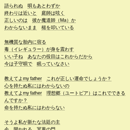
語られぬ
唄もあとわずか
終わりは近いと
庭師は呟く
正しいのは
彼か魔道師（Ma）か
わからないまま
槌を叩いている
無機質な胎内に宿る
毒（イレギュラー）が身を震わす
いい子ね
あなたの役目はこれからだから
今は子守唄で
眠っていなさい
教えてよmy father
これが正しい運命でしょうか？
心を持たぬ私にはわからないの
教えてよmy father
理想郷（ユートピア）はこれでできる
んですか？
命を持たぬ私にはわからない
そうよ私が新たな法廷の主
今
開かれる
冥界の門