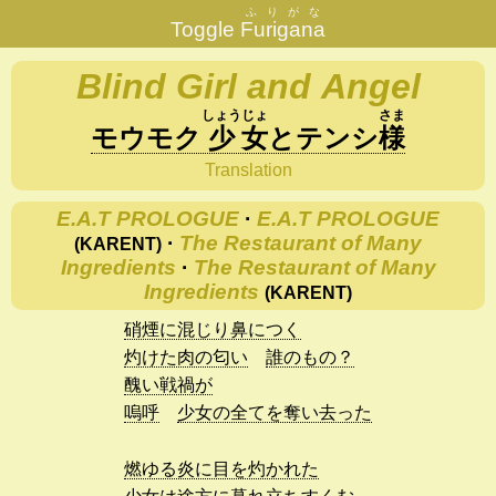
ふりがな
Toggle
Furigana
Blind Girl and Angel
しょう
じょ
さま
モウモク
少
女
と
テンシ
様
Translation
E.A.T PROLOGUE
·
E.A.T PROLOGUE
·
The Restaurant of Many
(KARENT)
Ingredients
·
The Restaurant of Many
Ingredients
(KARENT)
硝煙に混じり鼻につく
灼けた肉の匂い
誰のもの？
醜い戦禍が
嗚呼
少女の全てを奪い去った
燃ゆる炎に目を灼かれた