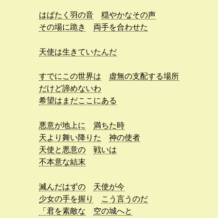
はばたく羽の音
穏やかなその声
その場に跪き
両手を合わせた
天使は生きていたんだ
すでにこの世界は
虚無の支配する場所
だけど諦めないわ
希望はまだここにある
悪意が地上に
満ちた時
天より舞い降りた
神の使者
天使と悪意の
戦いは
不本意な結末
滅んだはずの
天使が今
少女の手を握り
こう言うのだ
「君を素敵な
空の城へと