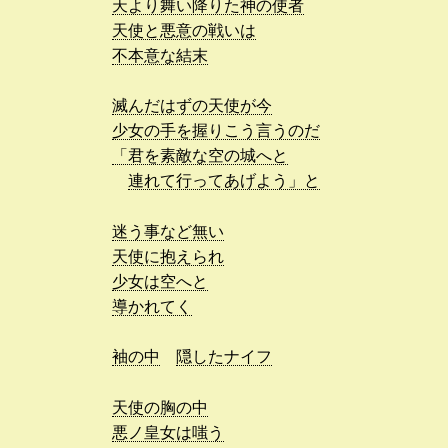
天より舞い降りた神の使者
天使と悪意の戦いは
不本意な結末
滅んだはずの天使が今
少女の手を握りこう言うのだ
「君を素敵な空の城へと
連れて行ってあげよう」と
迷う事など無い
天使に抱えられ
少女は空へと
導かれてく
袖の中
隠したナイフ
天使の胸の中
悪ノ皇女は嗤う