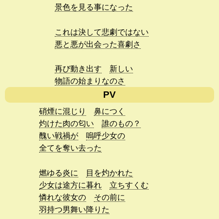
景色を見る事になった
これは決して悲劇ではない
悪と悪が出会った喜劇さ
再び動き出す
新しい
物語の始まりなのさ
PV
硝煙に混じり
鼻につく
灼けた肉の匂い
誰のもの？
醜い戦禍が
嗚呼少女の
全てを奪い去った
燃ゆる炎に
目を灼かれた
少女は途方に暮れ
立ちすくむ
憐れな彼女の
その前に
羽持つ男舞い降りた