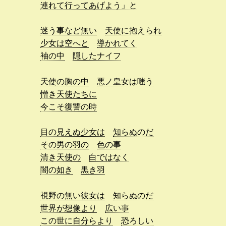
連れて行ってあげよう」と
迷う事など無い
天使に抱えられ
少女は空へと
導かれてく
袖の中
隠したナイフ
天使の胸の中
悪ノ皇女は嗤う
憎き天使たちに
今こそ復讐の時
目の見えぬ少女は
知らぬのだ
その男の羽の
色の事
清き天使の
白ではなく
闇の如き
黒き羽
視野の無い彼女は
知らぬのだ
世界が想像より
広い事
この世に自分らより
恐ろしい