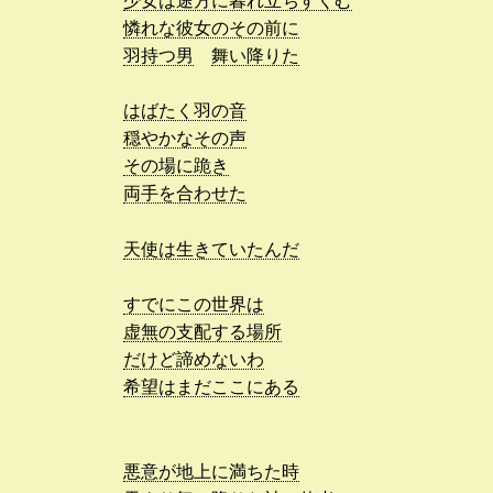
少女は途方に暮れ立ちすくむ
憐れな彼女のその前に
羽持つ男
舞い降りた
はばたく羽の音
穏やかなその声
その場に跪き
両手を合わせた
天使は生きていたんだ
すでにこの世界は
虚無の支配する場所
だけど諦めないわ
希望はまだここにある
悪意が地上に満ちた時